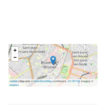
+
−
Leaflet
| Map data ©
OpenStreetMap
contributors,
CC-BY-SA
, Imagery ©
Mapbox