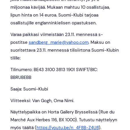
miljoonaa kävijää. Mukaan mahtuu 10 osallistujaa,
lipun hinta on 14 euroa. Suomi-Klubi tarjoaa
osallistujille englanninkielisen opastuksen.
Varaa paikkasi viimeistään 23.11. mennessä s-
postitse
sandberg_marie@yahoo.com
. Maksu on
suoritettava 23.11. mennessä tilisiirtona Suomi-Klubin
tilille:
Tilinumero: BE43 3100 3813 1901 SWIFT/BIC:
BBRUBEBB
Saaja: Suomi-Klubi
Viitteeksi: Van Gogh, Oma Nimi.
Näyttelypaikka on Horta Gallery Brysselissä (Rue du
Marché Aux Herbes 116, BX 1000). Tutustu näyttelyyn
myös täältä (
https://youtu.be/n_4F8B-Z4U8
).