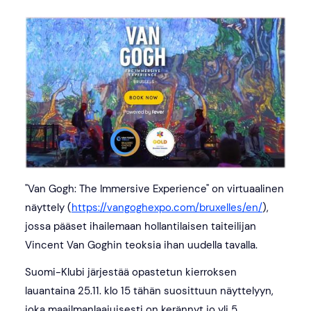
"Van Gogh: The Immersive Experience" on virtuaalinen
näyttely (
https://vangoghexpo.com/bruxelles/en/
),
jossa pääset ihailemaan hollantilaisen taiteilijan
Vincent Van Goghin teoksia ihan uudella tavalla.
Suomi-Klubi järjestää opastetun kierroksen
lauantaina 25.11. klo 15 tähän suosittuun näyttelyyn,
joka maailmanlaajuisesti on kerännyt jo yli 5