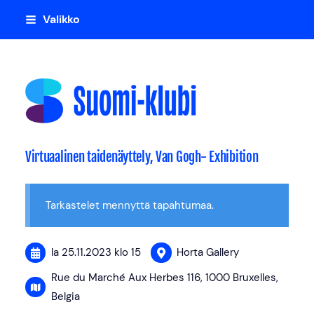
Siirry
Valikko
sivun
sisältöön
Suomi-klubi
Virtuaalinen taidenäyttely, Van Gogh- Exhibition
Tarkastelet mennyttä tapahtumaa.
la 25.11.2023
klo 15
Horta Gallery
Rue du Marché Aux Herbes 116, 1000 Bruxelles,
Belgia