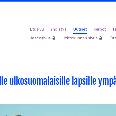
Etusivu
Yhdistys
Uutiset
Kerhot
T
Jäsensivut
Johtokunnan sivut
Ota
lle ulkosuomalaisille lapsille ym