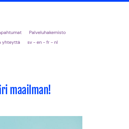
apahtumat
Palveluhakemisto
 yhteyttä
sv - en - fr - nl
päri maailman!