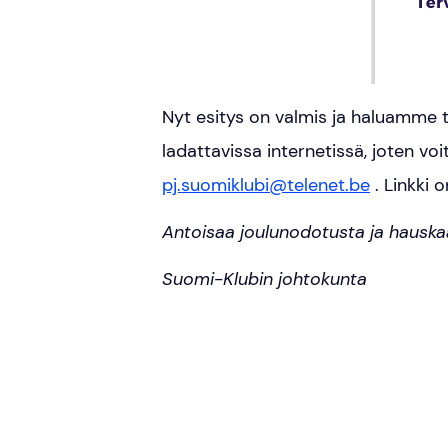
Nyt esitys on valmis ja haluamme ta
ladattavissa internetissä, joten vo
pj.suomiklubi@telenet.be
. Linkki 
Antoisaa joulunodotusta ja hauska
Suomi-Klubin johtokunta