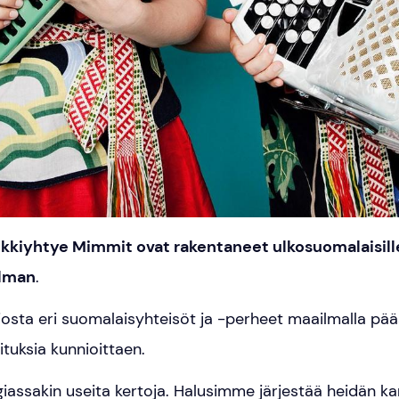
kkiyhtye Mimmit ovat rakentaneet ulkosuomalaisille 
ilman
.
 josta eri suomalaisyhteisöt ja -perheet maailmalla pä
ituksia kunnioittaen.
iassakin useita kertoja. Halusimme järjestää heidän kan