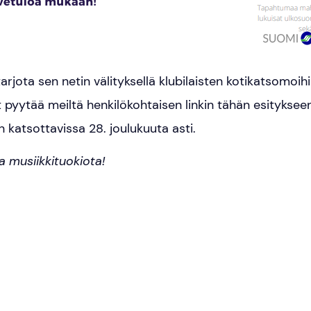
rjota sen netin välityksellä klubilaisten kotikatsomoihin
it pyytää meiltä henkilökohtaisen linkin tähän esityksee
on katsottavissa 28. joulukuuta asti.
a musiikkituokiota!