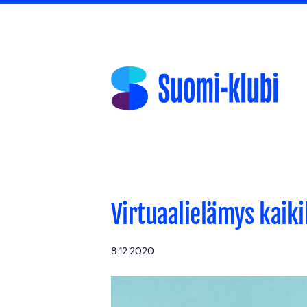
Siirry
sivun
sisältöön
Suomi-klubi
Virtuaalielämys kaiki
8.12.2020