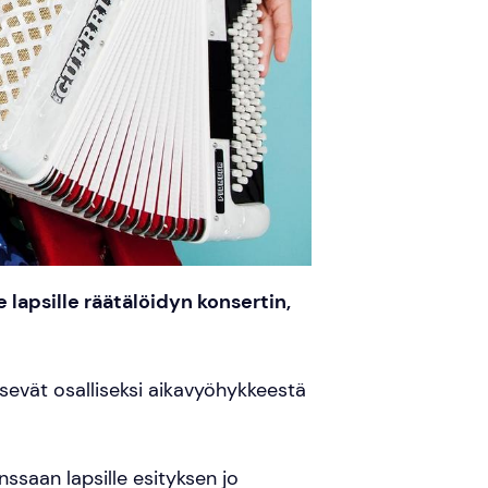
lapsille räätälöidyn konsertin,
äsevät osalliseksi aikavyöhykkeestä
ssaan lapsille esityksen jo