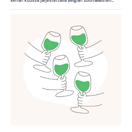
kerran kuussa järjestettävä Belgian suomalaisten…