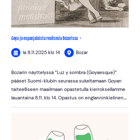
Goya ja espanjalaista realismia Bozarissa
la 8.11.2025
klo 14
Bozar
Bozarin näyttelyssä ”Luz y sombra (Goyaesque)”
pääset Suomi-klubin seurassa sukeltamaan Goyan
taiteelliseen maailmaan opastetulla kierroksellamme
lauantaina 8.11. klo 14. Opastus on englanninkielinen.…