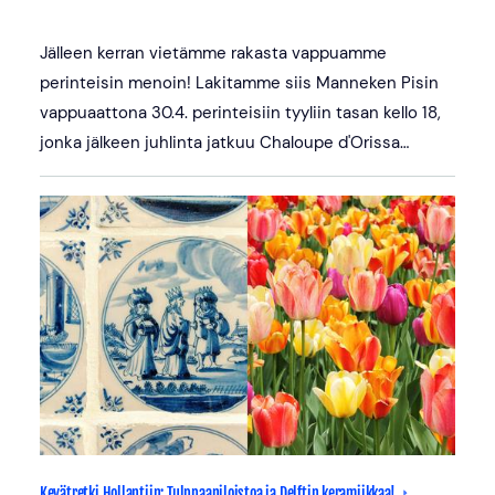
Jälleen kerran vietämme rakasta vappuamme
perinteisin menoin! Lakitamme siis Manneken Pisin
vappuaattona 30.4. perinteisiin tyyliin tasan kello 18,
jonka jälkeen juhlinta jatkuu Chaloupe d'Orissa…
Kevätretki Hollantiin: Tulppaaniloistoa ja Delftin keramiikkaa!