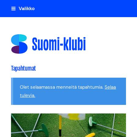
Siirry
Valikko
sivun
sisältöön
Suomi-klubi
Tapahtumat
Olet selaamassa menneitä tapahtumia.
Selaa
tulevia.