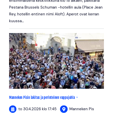
ensimmäisenä keskiviikkona klo 18 alkaen, paikkana
Pestana Brussels Schuman -hotellin aula (Place Jean
Rey, hotellin entinen nimi Aloft). Aperot ovat kerran
kuussa…
Manneken Pisin lakitus ja perinteinen vappujuhla
to 30.4.2026
klo 17:45
Manneken Pis