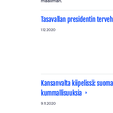
maailman.
Tasavallan presidentin terve
1.12.2020
Kansanvalta kiipelissä: suom
kummallisuuksia
9.11.2020