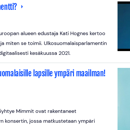
mentti?
uroopan alueen edustaja Kati Hognes kertoo
ja miten se toimii. Ulkosuomalaisparlamentin
igitaalisesti kesäkuussa 2021.
suomalaisille lapsille ympäri maailman!
kiyhtye Mimmit ovat rakentaneet
idyn konsertin, jossa matkustetaan ympäri