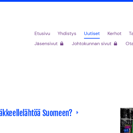
Etusivu
Yhdistys
Uutiset
Kerhot
T
Jäsensivut
Johtokunnan sivut
Ota
eläkkeellelähtöä Suomeen?