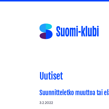
Siirry
sivun
sisältöön
Suomi-klubi
Uutiset
Suunnitteletko muuttoa tai 
3.2.2022