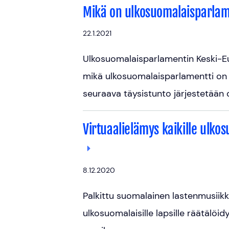
Mikä on ulkosuomalaisparla
22.1.2021
Ulkosuomalaisparlamentin Keski-E
mikä ulkosuomalaisparlamentti on 
seuraava täysistunto järjestetään d
Virtuaalielämys kaikille ulko
8.12.2020
Palkittu suomalainen lastenmusiik
ulkosuomalaisille lapsille räätälö