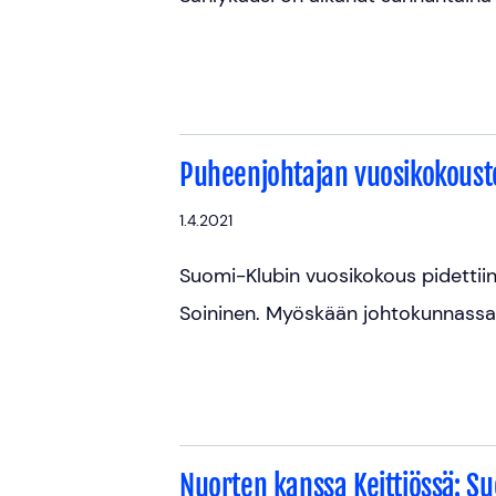
Puheenjohtajan vuosikokoust
1.4.2021
Suomi-Klubin vuosikokous pidettiin
Soininen. Myöskään johtokunnassa
Nuorten kanssa Keittiössä: 