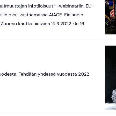
u)muuttajan infotilaisuus” -webinaariin. EU-
ksiin ovat vastaamassa AIACE-Finlandin
n Zoomin kautta tiistaina 15.3.2022 klo 16
 vuodesta. Tehdään yhdessä vuodesta 2022