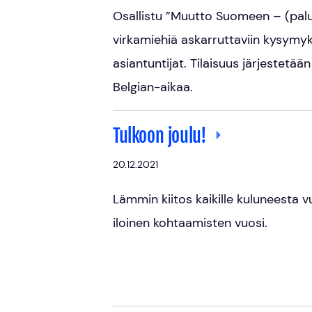
Osallistu ”Muutto Suomeen – (palu
virkamiehiä askarruttaviin kysymy
asiantuntijat. Tilaisuus järjestetää
Belgian-aikaa.
Tulkoon joulu!
20.12.2021
Lämmin kiitos kaikille kuluneesta
iloinen kohtaamisten vuosi.