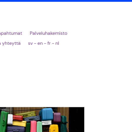
apahtumat
Palveluhakemisto
 yhteyttä
sv - en - fr - nl